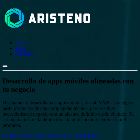
Inicio
Apps
Contacto
Desarrollo de apps móviles
alineadas con
tu negocio
Diseñamos y desarrollamos apps móviles, desde MVPs estratégicos
hasta productos de alta complejidad técnica, para resolver
necesidades de negocio con un alcance definido desde el inicio. Te
acompañamos de la definición a la publicación y evolución del
producto.
CUÉNTANOS TU CASO
VER EL PROCESO