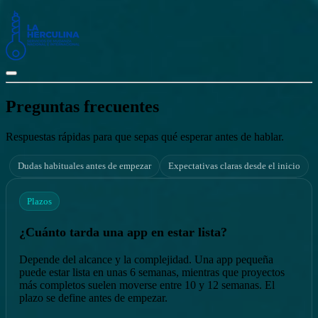
Preguntas frecuentes
Respuestas rápidas para que sepas qué esperar antes de hablar.
Dudas habituales antes de empezar
Expectativas claras desde el inicio
Plazos
¿Cuánto tarda una app en estar lista?
Depende del alcance y la complejidad. Una app pequeña
puede estar lista en unas 6 semanas, mientras que proyectos
más completos suelen moverse entre 10 y 12 semanas. El
plazo se define antes de empezar.