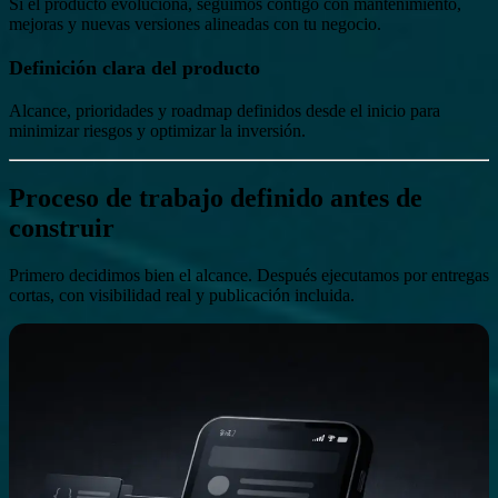
Si el producto evoluciona, seguimos contigo con mantenimiento,
mejoras y nuevas versiones alineadas con tu negocio.
Definición clara del producto
Alcance, prioridades y roadmap definidos desde el inicio para
minimizar riesgos y optimizar la inversión.
Proceso de trabajo
definido antes de
construir
Primero decidimos bien el alcance. Después ejecutamos por entregas
cortas, con visibilidad real y publicación incluida.